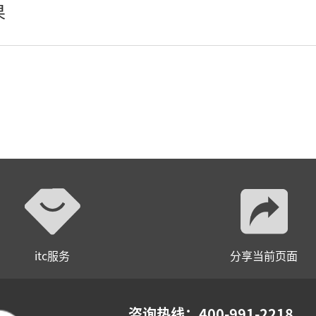
果
AI全数字会议系统
数字化会议设备
同声传译系列
AI智慧无纸化会议系统
AI智慧演易通软件
AI智慧语音转写系统
AI智慧录播系统
itc服务
分享当前页面
庭审录播
智能AI会议纪要系列
咨询热线：400-991-2218