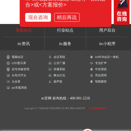
合>或<方案报价>
现在咨询
稍后再说
系统站点
行业站点
用户后台
itc资讯
itc服务
itc小程序
视频会议
会议系统
itcHUB会议一体机
LED显示屏
公共广播
专业扩声
信号传输管理
录播系统
中控系统
分布式平台
舞台灯光
亮化照明
云会务
扬声器
智能建筑
pis车载系统
itc官网
咨询热线：400-991-2218
Copyright © 广东保伦电子股份有限公司
粤ICP备16106620号
产品参数解释声明