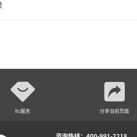
wifi无线会议系列
果
AI全数字会议系统
数字化会议设备
同声传译系列
AI智慧无纸化会议系统
AI智慧演易通软件
AI智慧语音转写系统
AI智慧录播系统
itc服务
分享当前页面
庭审录播
智能AI会议纪要系列
咨询热线：400-991-2218