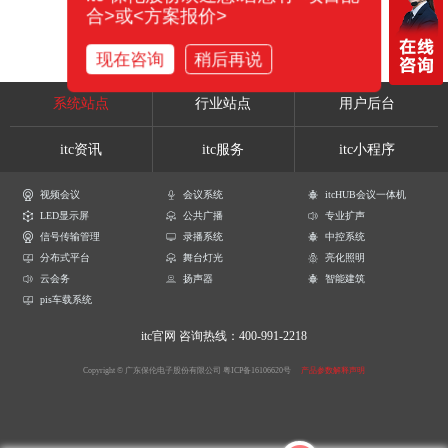
合>或<方案报价>
现在咨询
稍后再说
系统站点
行业站点
用户后台
itc资讯
itc服务
itc小程序
视频会议
会议系统
itcHUB会议一体机
LED显示屏
公共广播
专业扩声
信号传输管理
录播系统
中控系统
分布式平台
舞台灯光
亮化照明
云会务
扬声器
智能建筑
pis车载系统
itc官网
咨询热线：400-991-2218
Copyright © 广东保伦电子股份有限公司
粤ICP备16106620号
产品参数解释声明