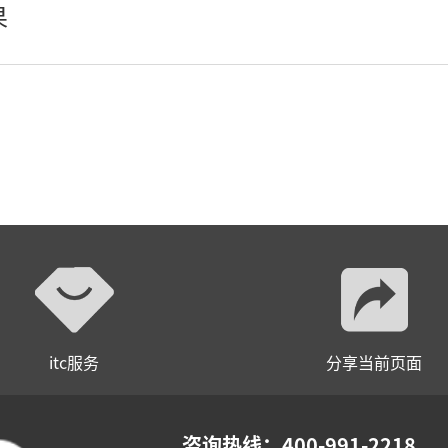
果
AI全数字会议系统
数字化会议设备
同声传译系列
AI智慧无纸化会议系统
AI智慧演易通软件
AI智慧语音转写系统
AI智慧录播系统
itc服务
分享当前页面
庭审录播
智能AI会议纪要系列
咨询热线：400-991-2218