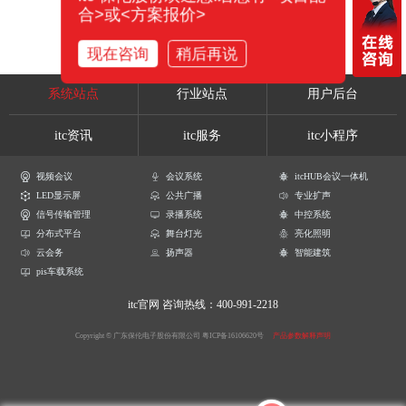
合>或<方案报价>
现在咨询
稍后再说
系统站点
行业站点
用户后台
itc资讯
itc服务
itc小程序
视频会议
会议系统
itcHUB会议一体机
LED显示屏
公共广播
专业扩声
信号传输管理
录播系统
中控系统
分布式平台
舞台灯光
亮化照明
云会务
扬声器
智能建筑
pis车载系统
itc官网
咨询热线：400-991-2218
Copyright © 广东保伦电子股份有限公司
粤ICP备16106620号
产品参数解释声明