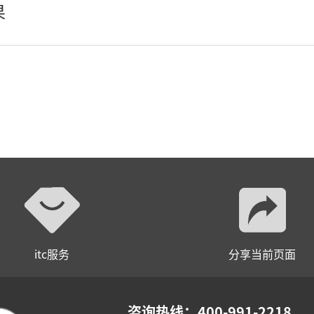
果
AI全数字会议系统
数字化会议设备
同声传译系列
AI智慧无纸化会议系统
AI智慧演易通软件
AI智慧语音转写系统
AI智慧录播系统
itc服务
分享当前页面
庭审录播
智能AI会议纪要系列
咨询热线：400-991-2218