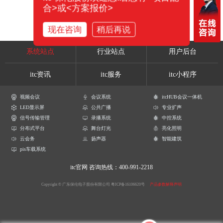
合>或<方案报价>
现在咨询
稍后再说
系统站点
行业站点
用户后台
itc资讯
itc服务
itc小程序
视频会议
会议系统
itcHUB会议一体机
LED显示屏
公共广播
专业扩声
信号传输管理
录播系统
中控系统
分布式平台
舞台灯光
亮化照明
云会务
扬声器
智能建筑
pis车载系统
itc官网
咨询热线：400-991-2218
Copyright © 广东保伦电子股份有限公司
粤ICP备16106620号
产品参数解释声明