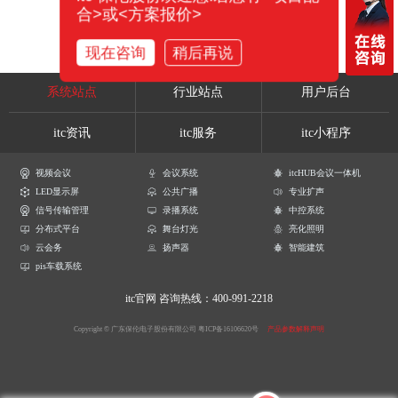
合>或<方案报价>
现在咨询
稍后再说
系统站点
行业站点
用户后台
itc资讯
itc服务
itc小程序
视频会议
会议系统
itcHUB会议一体机
LED显示屏
公共广播
专业扩声
信号传输管理
录播系统
中控系统
分布式平台
舞台灯光
亮化照明
云会务
扬声器
智能建筑
pis车载系统
itc官网
咨询热线：400-991-2218
Copyright © 广东保伦电子股份有限公司
粤ICP备16106620号
产品参数解释声明