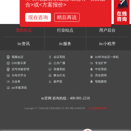
合>或<方案报价>
现在咨询
稍后再说
系统站点
行业站点
用户后台
itc资讯
itc服务
itc小程序
视频会议
会议系统
itcHUB会议一体机
LED显示屏
公共广播
专业扩声
信号传输管理
录播系统
中控系统
分布式平台
舞台灯光
亮化照明
云会务
扬声器
智能建筑
pis车载系统
itc官网
咨询热线：400-991-2218
Copyright © 广东保伦电子股份有限公司
粤ICP备16106620号
产品参数解释声明