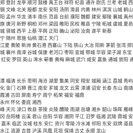
郑
登封
龙亭
顺河
鼓楼
禹王台
祥符
杞县
通许
尉氏
兰考
老城
西
钢
文峰
北关
殷都
龙安
安阳
汤阴
滑县
内黄
林州
淇滨
山城
鹤山
阳
孟州
华龙
清丰
南乐
范县
台前
濮阳
魏都
建安
鄢陵
襄城
禹州
旗
唐河
新野
桐柏
邓州
梁园
睢阳
民权
睢县
宁陵
柘城
虞城
夏邑
城
驿城
西平
上蔡
平舆
正阳
确山
泌阳
汝南
遂平
新蔡
宁
随州
恩施
仙桃
潜江
天门
江夏
黄陂
新洲
黄石港
西塞山
下陆
铁山
大冶
阳新
茅箭
张湾
郧
城
襄州
南漳
谷城
保康
老河口
枣阳
宜城
鄂城
华容
梁子湖
东宝
红安
罗田
英山
浠水
蕲春
黄梅
麻城
武穴
咸安
嘉鱼
通城
崇阳
潭
福清
长乐
思明
海沧
湖里
集美
同安
翔安
城厢
涵江
荔城
秀屿
化
金门
石狮
晋江
南安
芗城
龙文
云霄
漳浦
诏安
长泰
东山
南靖
霞浦
古田
屏南
寿宁
周宁
柘荣
福安
福鼎
永州
怀化
娄底
湘西
峰
天元
渌口
攸县
茶陵
炎陵
醴陵
雨湖
岳塘
湘乡
韶山
珠晖
雁峰
冈
岳阳楼
云溪
君山
岳阳
华容
湘阴
平江
汨罗
临湘
武陵
鼎城
安
嘉禾
临武
汝城
桂东
安仁
资兴
零陵
冷水滩
祁阳
东安
双牌
道县
水江
涟源
吉首
泸溪
凤凰
花垣
保靖
古丈
永顺
龙山