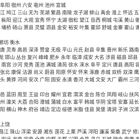
阜阳
宿州
六安
亳州
池州
宣城
江
鸠江
三山
无为
芜湖
繁昌
南陵
龙子湖
蚌山
禹会
淮上
怀远
五
枞阳
迎江
大观
宜秀
怀宁
太湖
宿松
望江
岳西
桐城
屯溪
黄山
埇桥
砀山
萧县
灵璧
泗县
金安
裕安
叶集
霍邱
舒城
金寨
霍山
廊坊
衡水
唐
灵寿
高邑
深泽
赞皇
无极
平山
元氏
赵县
辛集
晋州
新乐
路南
龙
邯山
丛台
复兴
峰峰
肥乡
永年
临漳
成安
大名
涉县
磁县
邱县
南宫
沙河
竞秀
莲池
满城
清苑
徐水
涞水
阜平
定兴
唐县
高阳
张北
康保
沽源
尚义
蔚县
阳原
怀安
怀来
涿鹿
赤城
双桥
双滦
鹰
头
黄骅
河间
安次
广阳
固安
永清
香河
大城
文安
大厂
霸州
三河
邑
蓝田
周至
王益
印台
耀州
宜君
渭滨
金台
陈仓
凤翔
岐山
扶风
州
潼关
大荔
合阳
澄城
蒲城
白水
富平
韩城
华阴
宝塔
安塞
延长
阳
横山
神木
府谷
靖边
定边
绥德
米脂
佳县
吴堡
清涧
子洲
汉滨
上饶
昌江
珠山
浮梁
安源
湘东
莲花
上栗
芦溪
浔阳
濂溪
柴桑
武宁
修
安远
龙南
定南
全南
宁都
于都
兴国
会昌
寻乌
石城
瑞金
南康