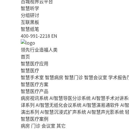
百城视界云平台
智慧听学
分组研讨
互联黑板
智慧纸笔
400-991-2218
EN
领先行业造福人类
首页
智慧医疗应用
智慧医疗
智慧手术室
智慧病房
智慧门诊
智慧会议室
学术报告
智慧医疗方案
智慧医疗产品
病房视讯系统
AI智慧导医分诊系统
AI智慧手术对讲系
译系列
AI智慧无纸化会议系统
AI智慧演易通软件
AI
演出系列
AI智慧沉浸式扩声系统
AI智慧声光影系统
智慧医疗案例
病房
门诊
会议室
其它