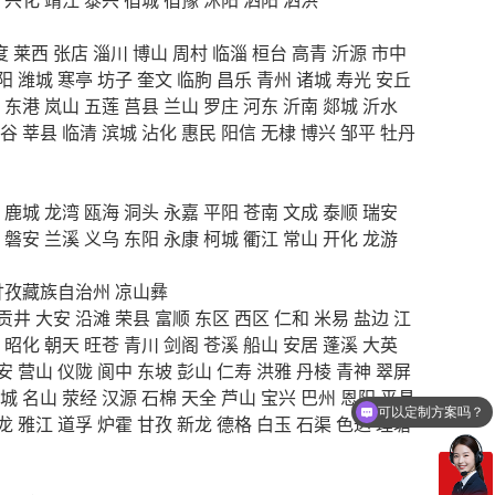
度
莱西
张店
淄川
博山
周村
临淄
桓台
高青
沂源
市中
阳
潍城
寒亭
坊子
奎文
临朐
昌乐
青州
诸城
寿光
安丘
东港
岚山
五莲
莒县
兰山
罗庄
河东
沂南
郯城
沂水
谷
莘县
临清
滨城
沾化
惠民
阳信
无棣
博兴
邹平
牡丹
鹿城
龙湾
瓯海
洞头
永嘉
平阳
苍南
文成
泰顺
瑞安
磐安
兰溪
义乌
东阳
永康
柯城
衢江
常山
开化
龙游
甘孜藏族自治州
凉山彝
贡井
大安
沿滩
荣县
富顺
东区
西区
仁和
米易
盐边
江
昭化
朝天
旺苍
青川
剑阁
苍溪
船山
安居
蓬溪
大英
安
营山
仪陇
阆中
东坡
彭山
仁寿
洪雅
丹棱
青神
翠屏
可以定制方案吗？
城
名山
荥经
汉源
石棉
天全
芦山
宝兴
巴州
恩阳
平昌
你们电话多少
龙
雅江
道孚
炉霍
甘孜
新龙
德格
白玉
石渠
色达
理塘