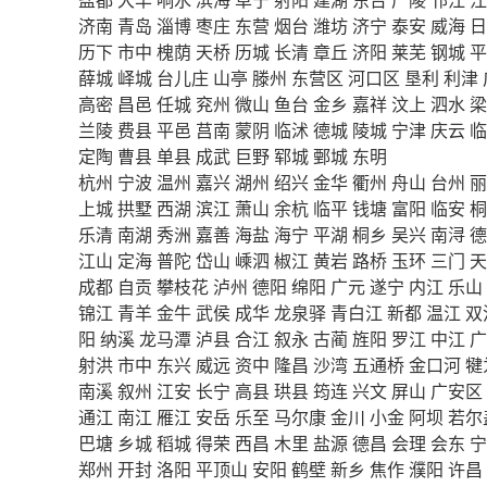
济南
青岛
淄博
枣庄
东营
烟台
潍坊
济宁
泰安
威海
日
历下
市中
槐荫
天桥
历城
长清
章丘
济阳
莱芜
钢城
平
薛城
峄城
台儿庄
山亭
滕州
东营区
河口区
垦利
利津
高密
昌邑
任城
兖州
微山
鱼台
金乡
嘉祥
汶上
泗水
梁
兰陵
费县
平邑
莒南
蒙阴
临沭
德城
陵城
宁津
庆云
临
定陶
曹县
单县
成武
巨野
郓城
鄄城
东明
杭州
宁波
温州
嘉兴
湖州
绍兴
金华
衢州
舟山
台州
丽
上城
拱墅
西湖
滨江
萧山
余杭
临平
钱塘
富阳
临安
桐
乐清
南湖
秀洲
嘉善
海盐
海宁
平湖
桐乡
吴兴
南浔
德
江山
定海
普陀
岱山
嵊泗
椒江
黄岩
路桥
玉环
三门
天
成都
自贡
攀枝花
泸州
德阳
绵阳
广元
遂宁
内江
乐山
锦江
青羊
金牛
武侯
成华
龙泉驿
青白江
新都
温江
双
阳
纳溪
龙马潭
泸县
合江
叙永
古蔺
旌阳
罗江
中江
广
射洪
市中
东兴
威远
资中
隆昌
沙湾
五通桥
金口河
犍
南溪
叙州
江安
长宁
高县
珙县
筠连
兴文
屏山
广安区
通江
南江
雁江
安岳
乐至
马尔康
金川
小金
阿坝
若尔
巴塘
乡城
稻城
得荣
西昌
木里
盐源
德昌
会理
会东
宁
郑州
开封
洛阳
平顶山
安阳
鹤壁
新乡
焦作
濮阳
许昌