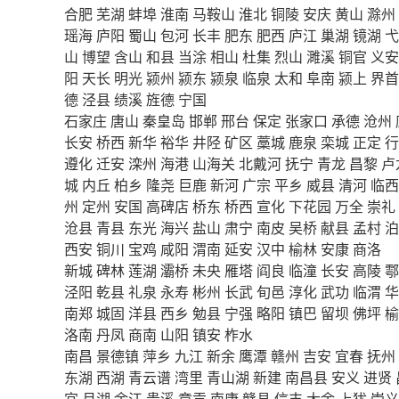
合肥
芜湖
蚌埠
淮南
马鞍山
淮北
铜陵
安庆
黄山
滁州
瑶海
庐阳
蜀山
包河
长丰
肥东
肥西
庐江
巢湖
镜湖
弋
山
博望
含山
和县
当涂
相山
杜集
烈山
濉溪
铜官
义安
阳
天长
明光
颍州
颍东
颍泉
临泉
太和
阜南
颍上
界首
德
泾县
绩溪
旌德
宁国
石家庄
唐山
秦皇岛
邯郸
邢台
保定
张家口
承德
沧州
长安
桥西
新华
裕华
井陉
矿区
藁城
鹿泉
栾城
正定
行
遵化
迁安
滦州
海港
山海关
北戴河
抚宁
青龙
昌黎
卢
城
内丘
柏乡
隆尧
巨鹿
新河
广宗
平乡
威县
清河
临西
州
定州
安国
高碑店
桥东
桥西
宣化
下花园
万全
崇礼
沧县
青县
东光
海兴
盐山
肃宁
南皮
吴桥
献县
孟村
泊
西安
铜川
宝鸡
咸阳
渭南
延安
汉中
榆林
安康
商洛
新城
碑林
莲湖
灞桥
未央
雁塔
阎良
临潼
长安
高陵
鄠
泾阳
乾县
礼泉
永寿
彬州
长武
旬邑
淳化
武功
临渭
华
南郑
城固
洋县
西乡
勉县
宁强
略阳
镇巴
留坝
佛坪
榆
洛南
丹凤
商南
山阳
镇安
柞水
南昌
景德镇
萍乡
九江
新余
鹰潭
赣州
吉安
宜春
抚州
东湖
西湖
青云谱
湾里
青山湖
新建
南昌县
安义
进贤
宜
月湖
余江
贵溪
章贡
南康
赣县
信丰
大余
上犹
崇义