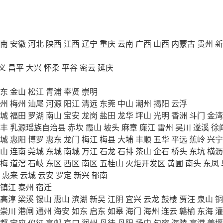
南
安徽
河北
陕西
江西
辽宁
重庆
云南
广西
山西
内蒙古
贵州
新
义
昌平
大兴
怀柔
平谷
密云
延庆
东
金山
松江
青浦
奉贤
崇明
州
梅州
汕尾
河源
阳江
清远
东莞
中山
潮州
揭阳
云浮
城
福田
罗湖
南山
宝安
龙岗
盐田
龙华
坪山
光明
香洲
斗门
金湾
丰
乳源瑶族自治县
赤坎
霞山
坡头
麻章
廉江
雷州
吴川
遂溪
徐
城
惠阳
博罗
惠东
龙门
梅江
梅县
大埔
丰顺
五华
平远
蕉岭
兴宁
山
连南
莞城
东城
南城
万江
石龙
石排
茶山
企石
桥头
东坑
横沥
梅
道滘
石岐
东区
西区
南区
五桂山
火炬开发区
黄圃
南头
东凤
惠来
云城
云安
罗定
新兴
郁南
镇江
泰州
宿迁
高淳
梁溪
锡山
惠山
滨湖
新吴
江阴
宜兴
云龙
鼓楼
贾汪
泉山
铜
崇川
港闸
通州
海安
如东
启东
如皋
海门
海州
连云
赣榆
东海
灌
都
宝应
仪征
高邮
京口
润州
丹徒
丹阳
扬中
句容
海陵
高港
姜堰