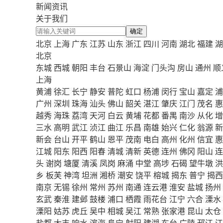
新闻资讯
关于我们
确定
北京
上海
广东
江苏
山东
浙江
四川
河南
湖北
福建
湖
北京
东城
西城
朝阳
丰台
石景山
海淀
门头沟
房山
通州
顺
上海
黄浦
徐汇
长宁
静安
普陀
虹口
杨浦
闵行
宝山
嘉定
浦
广州
深圳
珠海
汕头
佛山
韶关
湛江
肇庆
江门
茂名
惠
越秀
海珠
荔湾
天河
白云
黄埔
花都
番禺
南沙
从化
增
三水
高明
武江
浈江
曲江
乐昌
南雄
始兴
仁化
翁源
新
新会
台山
开平
鹤山
恩平
茂南
电白
高州
化州
信宜
惠
江城
阳东
阳西
阳春
清城
清新
英德
连州
佛冈
阳山
连
头
谢岗
塘厦
清溪
凤岗
麻涌
中堂
高埗
石碣
望牛墩
洪
乡
板芙
神湾
坦洲
湘桥
潮安
饶平
榕城
揭东
普宁
揭西
南京
无锡
徐州
常州
苏州
南通
连云港
淮安
盐城
扬州
玄武
秦淮
建邺
鼓楼
浦口
栖霞
雨花台
江宁
六合
溧水
溧阳
姑苏
虎丘
吴中
相城
吴江
常熟
张家港
昆山
太仓
盐都
大丰
响水
滨海
阜宁
射阳
建湖
东台
广陵
邗江
江