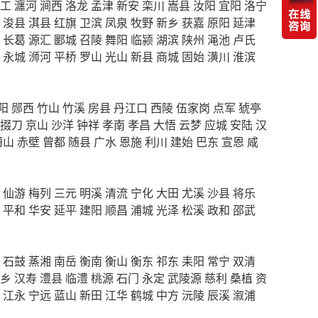
工
瀍河
涧西
洛龙
孟津
新安
栾川
嵩县
汝阳
宜阳
洛宁
浚县
淇县
红旗
卫滨
凤泉
牧野
新乡
获嘉
原阳
延津
长葛
源汇
郾城
召陵
舞阳
临颍
湖滨
陕州
渑池
卢氏
永城
浉河
平桥
罗山
光山
新县
商城
固始
潢川
淮滨
阳
郧西
竹山
竹溪
房县
丹江口
西陵
伍家岗
点军
猇亭
掇刀
京山
沙洋
钟祥
孝南
孝昌
大悟
云梦
应城
安陆
汉
通山
赤壁
曾都
随县
广水
恩施
利川
建始
巴东
宣恩
咸
仙游
梅列
三元
明溪
清流
宁化
大田
尤溪
沙县
将乐
平和
华安
延平
建阳
顺昌
浦城
光泽
松溪
政和
邵武
石鼓
蒸湘
南岳
衡南
衡山
衡东
祁东
耒阳
常宁
双清
乡
汉寿
澧县
临澧
桃源
石门
永定
武陵源
慈利
桑植
资
江永
宁远
蓝山
新田
江华
鹤城
中方
沅陵
辰溪
溆浦