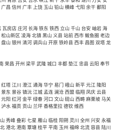
广昌
信州
广丰
上饶
玉山
铅山
横峰
弋阳
余干
鄱阳
店
瓦房店
庄河
长海
铁东
铁西
立山
千山
台安
岫岩
海
松山新区
凌海
北镇
黑山
义县
站前
西市
鲅鱼圈
老边
盘山
银州
清河
调兵山
开原
铁岭县
西丰
昌图
双塔
龙
南
荣昌
开州
梁平
武隆
城口
丰都
垫江
忠县
云阳
奉节
红塔
江川
澄江
通海
华宁
易门
峨山
新平
元江
隆阳
景东
景谷
镇沅
江城
孟连
澜沧
西盟
临翔
凤庆
云县
元阳
红河
金平
绿春
河口
文山
砚山
西畴
麻栗坡
马关
泸水
福贡
贡山
兰坪
香格里拉
德钦
维西
山
秀峰
叠彩
七星
雁山
临桂
阳朔
灵川
全州
兴安
永福
北
港北
港南
覃塘
桂平
平南
玉州
福绵
北流
容县
陆川