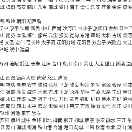
城
樟树
高安
临川
东乡
南城
黎川
南丰
崇仁
乐安
宜黄
金溪
资溪
锦
铁岭
朝阳
葫芦岛
辽中
康平
法库
新民
中山
西岗
沙河口
甘井子
旅顺口
金州
普兰
山
南芬
本溪
桓仁
振兴
元宝
振安
宽甸
东港
凤城
太和
古塔
凌河
塔
文圣
宏伟
弓长岭
太子河
辽阳灯塔
辽阳县
双台子
兴隆台
大洼
兴城
绥中
建昌
万州
涪陵
黔江
长寿
江津
合川
永川
南川
綦江
大足
璧山
铜梁
潼
山
西双版纳
大理
德宏
怒江
迪庆
明
禄劝
寻甸
安宁
麒麟
沾益
马龙
陆良
师宗
罗平
富源
会泽
宣威
江
镇雄
彝良
威信
水富
古城
玉龙
永胜
华坪
宁蒗
思茅
宁洱
墨江
姚
永仁
元谋
武定
禄丰
个旧
开远
蒙自
弥勒
屏边
建水
石屏
泸西
渡
南涧
巍山
永平
云龙
洱源
剑川
鹤庆
芒市
瑞丽
梁河
盈江
陇川
贺州
河池
来宾
崇左
宾阳
横州
城中
鱼峰
柳北
柳南
柳江
柳城
鹿寨
融安
融水
三江
象
县
蒙山
海城
银海
铁山港
合浦
港口
防城
上思
钦南
钦北
灵山
浦