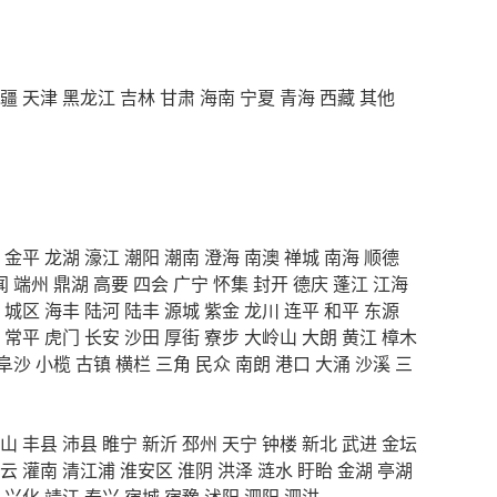
疆
天津
黑龙江
吉林
甘肃
海南
宁夏
青海
西藏
其他
金平
龙湖
濠江
潮阳
潮南
澄海
南澳
禅城
南海
顺德
闻
端州
鼎湖
高要
四会
广宁
怀集
封开
德庆
蓬江
江海
城区
海丰
陆河
陆丰
源城
紫金
龙川
连平
和平
东源
常平
虎门
长安
沙田
厚街
寮步
大岭山
大朗
黄江
樟木
阜沙
小榄
古镇
横栏
三角
民众
南朗
港口
大涌
沙溪
三
山
丰县
沛县
睢宁
新沂
邳州
天宁
钟楼
新北
武进
金坛
云
灌南
清江浦
淮安区
淮阴
洪泽
涟水
盱眙
金湖
亭湖
兴化
靖江
泰兴
宿城
宿豫
沭阳
泗阳
泗洪