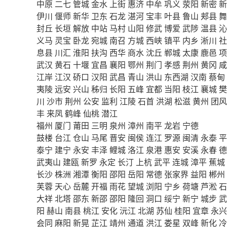
中原
二七
管城
金水
上街
惠济
中牟
巩义
荥阳
新密
新
伊川
偃师
新华
卫东
石龙
湛河
宝丰
叶县
鲁山
郏县
舞
封丘
长垣
解放
中站
马村
山阳
修武
博爱
武陟
温县
沁
义马
灵宝
卧龙
宛城
南召
方城
西峡
镇平
内乡
淅川
社
息县
川汇
淮阳
扶沟
西华
商水
沈丘
郸城
太康
鹿邑
项
武汉
黄石
十堰
宜昌
襄阳
鄂州
荆门
孝感
荆州
黄冈
咸
江岸
江汉
硚口
汉阳
武昌
青山
洪山
东西湖
汉南
蔡甸
夷陵
远安
兴山
秭归
长阳
五峰
宜都
当阳
枝江
襄城
樊
川
沙市
荆州
公安
监利
江陵
石首
洪湖
松滋
黄州
团风
丰
来凤
鹤峰
仙桃
潜江
福州
厦门
莆田
三明
泉州
漳州
南平
龙岩
宁德
鼓楼
台江
仓山
马尾
晋安
闽侯
连江
罗源
闽清
永泰
平
泰宁
建宁
永安
丰泽
鲤城
洛江
泉港
惠安
安溪
永春
德
武夷山
建瓯
新罗
永定
长汀
上杭
武平
连城
漳平
蕉城
长沙
株洲
湘潭
衡阳
邵阳
岳阳
常德
张家界
益阳
郴州
芙蓉
天心
岳麓
开福
雨花
望城
浏阳
宁乡
荷塘
芦淞
石
大祥
北塔
邵东
新邵
邵阳
隆回
洞口
绥宁
新宁
城步
武
阳
赫山
南县
桃江
安化
沅江
北湖
苏仙
桂阳
宜章
永兴
会同
麻阳
新晃
芷江
靖州
通道
洪江
娄星
双峰
新化
冷