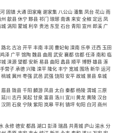
河
固镇
大通
田家庵
谢家集
八公山
潘集
凤台
花山
雨
徽州
歙县
休宁
黟县
祁门
琅琊
南谯
来安
全椒
定远
凤
谯城
涡阳
蒙城
利辛
贵池
东至
石台
青阳
宣州
郎溪
广
路北
古冶
开平
丰南
丰润
曹妃甸
滦南
乐亭
迁西
玉田
鸡泽
广平
馆陶
魏县
曲周
武安
襄都
信都
任泽
南和
临
容城
涞源
望都
安新
易县
曲阳
蠡县
顺平
博野
雄县
涿
手营子
承德
兴隆
滦平
隆化
丰宁
宽城
围场
新华
运河
桃城
冀州
枣强
武邑
武强
饶阳
安平
故城
景县
阜城
眉县
陇县
千阳
麟游
凤县
太白
秦都
杨陵
渭城
三原
延川
志丹
吴起
甘泉
富县
洛川
宜川
黄龙
黄陵
汉台
汉阴
石泉
宁陕
紫阳
岚皋
平利
镇坪
旬阳
白河
商州
水
永修
德安
都昌
湖口
彭泽
瑞昌
共青城
庐山
渝水
分
吉州
青原
吉安
吉水
峡江
新干
永丰
泰和
遂川
万安
安