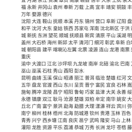
福
永新
井冈山
袁州
奉新
万载
上高
宜丰
靖安
铜鼓
丰
万年
婺源
德兴
沈阳
大连
鞍山
抚顺
本溪
丹东
锦州
营口
阜新
辽阳
盘
和平
沈河
大东
皇姑
铁西
苏家屯
浑南
沈北新区
于洪
城
新抚
东洲
望花
顺城
抚顺县
新宾
清原
平山
溪湖
明
盖州
大石桥
海州
新邱
太平
清河门
细河
彰武
阜新
白
城
朝阳县
建平
喀喇沁左翼
北票
凌源
连山
龙港
南票
重庆
渝中
大渡口
江北
沙坪坝
九龙坡
南岸
北碚
渝北
巴南
巫山
巫溪
石柱
秀山
酉阳
彭水
昆明
曲靖
玉溪
保山
昭通
丽江
普洱
临沧
楚雄
红河
文
五华
盘龙
官渡
西山
东川
呈贡
晋宁
富民
宜良
石林
嵩
施甸
腾冲
龙陵
昌宁
昭阳
鲁甸
巧家
盐津
大关
永善
绥
永德
镇康
双江
耿马
沧源
楚雄
双柏
牟定
南华
姚安
大
丘北
广南
富宁
景洪
勐海
勐腊
大理
漾濞
祥云
宾川
弥
南宁
柳州
桂林
梧州
北海
防城港
钦州
贵港
玉林
百色
青秀
兴宁
西乡塘
江南
良庆
邕宁
武鸣
隆安
马山
上林
灌阳
龙胜
资源
平乐
荔浦
恭城
万秀
长洲
龙圩
苍梧
藤