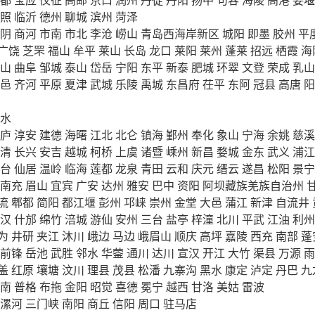
照
临沂
德州
聊城
滨州
菏泽
阴
商河
市南
市北
李沧
崂山
青岛西海岸新区
城阳
即墨
胶州
平
广饶
芝罘
福山
牟平
莱山
长岛
龙口
莱阳
莱州
蓬莱
招远
栖霞
海
山
曲阜
邹城
泰山
岱岳
宁阳
东平
新泰
肥城
环翠
文登
荣成
乳山
邑
齐河
平原
夏津
武城
乐陵
禹城
东昌府
茌平
东阿
冠县
高唐
阳
水
庐
淳安
建德
海曙
江北
北仑
镇海
鄞州
奉化
象山
宁海
余姚
慈溪
清
长兴
安吉
越城
柯桥
上虞
诸暨
嵊州
新昌
婺城
金东
武义
浦江
台
仙居
温岭
临海
莲都
龙泉
青田
云和
庆元
缙云
遂昌
松阳
景宁
南充
眉山
宜宾
广安
达州
雅安
巴中
资阳
阿坝藏族羌族自治州
流
郫都
简阳
都江堰
彭州
邛崃
崇州
金堂
大邑
蒲江
新津
自流井
汉
什邡
绵竹
涪城
游仙
安州
三台
盐亭
梓潼
北川
平武
江油
利州
为
井研
夹江
沐川
峨边
马边
峨眉山
顺庆
高坪
嘉陵
西充
南部
蓬
前锋
岳池
武胜
邻水
华蓥
通川
达川
宣汉
开江
大竹
渠县
万源
雨
盖
红原
壤塘
汶川
理县
茂县
松潘
九寨沟
黑水
康定
泸定
丹巴
九
南
普格
布拖
金阳
昭觉
喜德
冕宁
越西
甘洛
美姑
雷波
漯河
三门峡
南阳
商丘
信阳
周口
驻马店