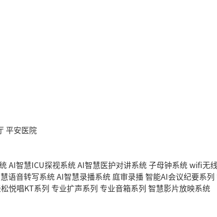
厅
平安医院
统
AI智慧ICU探视系统
AI智慧医护对讲系统
子母钟系统
wifi
智慧语音转写系统
AI智慧录播系统
庭审录播
智能AI会议纪要系列
轻松悦唱KT系列
专业扩声系列
专业音箱系列
智慧影片放映系统