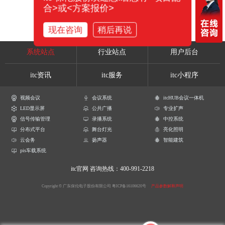
合>或<方案报价>
现在咨询
稍后再说
系统站点
行业站点
用户后台
itc资讯
itc服务
itc小程序
视频会议
会议系统
itcHUB会议一体机
LED显示屏
公共广播
专业扩声
信号传输管理
录播系统
中控系统
分布式平台
舞台灯光
亮化照明
云会务
扬声器
智能建筑
pis车载系统
itc官网
咨询热线：400-991-2218
Copyright © 广东保伦电子股份有限公司
粤ICP备16106620号
产品参数解释声明