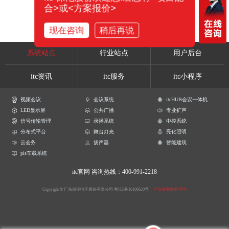
合>或<方案报价>
现在咨询
稍后再说
系统站点
行业站点
用户后台
itc资讯
itc服务
itc小程序
视频会议
会议系统
itcHUB会议一体机
LED显示屏
公共广播
专业扩声
信号传输管理
录播系统
中控系统
分布式平台
舞台灯光
亮化照明
云会务
扬声器
智能建筑
pis车载系统
itc官网
咨询热线：400-991-2218
Copyright © 广东保伦电子股份有限公司
粤ICP备16106620号
产品参数解释声明