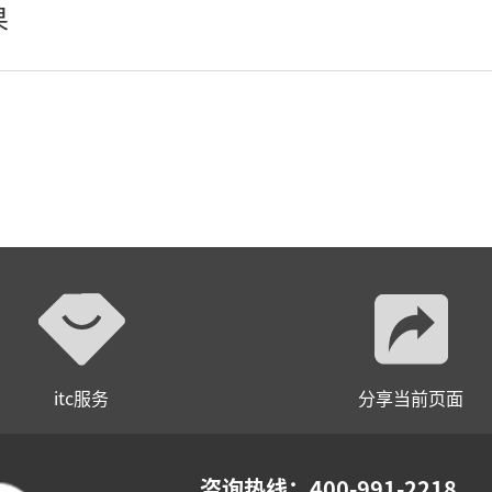
果
AI全数字会议系统
数字化会议设备
同声传译系列
AI智慧无纸化会议系统
AI智慧演易通软件
AI智慧语音转写系统
AI智慧录播系统
itc服务
分享当前页面
庭审录播
智能AI会议纪要系列
咨询热线：400-991-2218