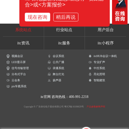
合>或<方案报价>
现在咨询
稍后再说
系统站点
行业站点
用户后台
itc资讯
itc服务
itc小程序
视频会议
会议系统
itcHUB会议一体机
LED显示屏
公共广播
专业扩声
信号传输管理
录播系统
中控系统
分布式平台
舞台灯光
亮化照明
云会务
扬声器
智能建筑
pis车载系统
itc官网
咨询热线：400-991-2218
Copyright © 广东保伦电子股份有限公司
粤ICP备16106620号
产品参数解释声明