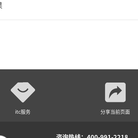
wifi无线会议系列
果
AI全数字会议系统
数字化会议设备
同声传译系列
AI智慧无纸化会议系统
AI智慧演易通软件
AI智慧语音转写系统
AI智慧录播系统
itc服务
分享当前页面
庭审录播
智能AI会议纪要系列
咨询热线：400-991-2218