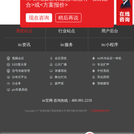
合>或<方案报价>
现在咨询
稍后再说
系统站点
行业站点
用户后台
itc资讯
itc服务
itc小程序
视频会议
会议系统
itcHUB会议一体机
LED显示屏
公共广播
专业扩声
信号传输管理
录播系统
中控系统
分布式平台
舞台灯光
亮化照明
云会务
扬声器
智能建筑
pis车载系统
itc官网
咨询热线：400-991-2218
Copyright © 广东保伦电子股份有限公司
粤ICP备16106620号
产品参数解释声明