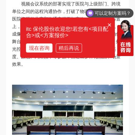
视频会议系统的部署实现了医院与上级部门、跨境
单位之间的远程沟通协作，打破了物理空间的限制，让
你们电话多少？
医院资源的共享和沟通变得更加高效。在舞台灯光布置
×
上，itc为报告厅配置了 10台成像灯和灯光控制系统 。
itc 保伦股份欢迎您!若您有<项目配
成像灯作为舞台面光，可提供充足而均匀的照明，确保
合>或<方案报价>
舞台上方会议主席区能获得正前方的充足补光照明。灯
现在咨询
稍后再说
光控制系统则通过编程和操作界面，精确控制灯光亮
度、颜色、闪烁频率等参数，营造出多样化氛围和场景
效果。