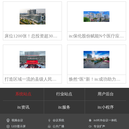
床位1200张！总投资超30亿元！itc携手佛山市第二人民医院打造的「智慧医院」正式开启试运行
itc保伦股份赋能N个医疗应用场景，布局未来医疗生态圈，让“医路”更畅通！
打造区域一流的县级人民医院！itc助力庄浪县人民医院数字化建设！
焕然“医”新！itc成功助力湖南省儿童医院打造“智慧医疗”模式，提升医疗服务水平
系统站点
行业站点
用户后台
itc资讯
itc服务
itc小程序
视频会议
会议系统
itcHUB会议一体机
LED显示屏
公共广播
专业扩声