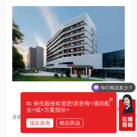
需要产品报价
地址：北京朝阳区小营路北路15号院1号
×
itc 保伦股份欢迎您!若您有<项目配
合>或<方案报价>
距离国家会议中心4.2公里，步打车约15分钟，联系
方式：010-62623666
现在咨询
稍后再说