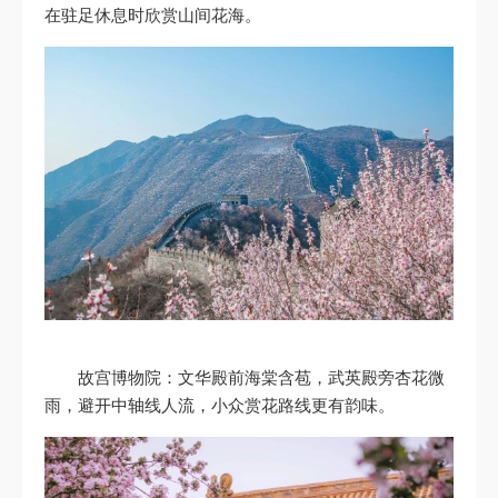
在驻足休息时欣赏山间花海。
故宫博物院：文华殿前海棠含苞，武英殿旁杏花微
雨，避开中轴线人流，小众赏花路线更有韵味。