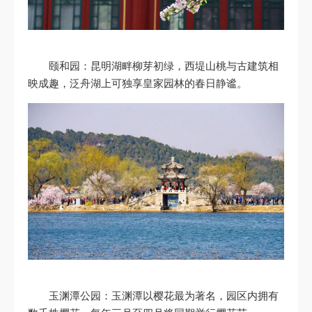
颐和园：昆明湖畔柳芽初绿，西堤山桃与古建筑相
映成趣，泛舟湖上可独享皇家园林的春日静谧。
玉渊潭公园：玉渊潭以樱花最为著名，园区内拥有