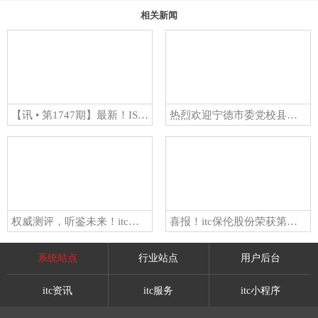
相关新闻
【讯 • 第1747期】最新！ISO 56005创新与知识产权管理能力分级预评价阶段启动会在itc保伦股份正式启动！
热烈欢迎宁德市委党校县处级干部进修班一行莅临itc保伦股份考察交流
权威测评，听鉴未来！itc保伦股份亮相中国制造演艺扩声扬声器主观听评活动！
喜报！itc保伦股份荣获第六届广州市市长质量奖提名奖！
系统站点
行业站点
用户后台
itc资讯
itc服务
itc小程序