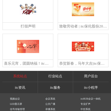
打假声明
致敬劳动者 | itc保伦股份2026年五一劳动节放假安排，请查收！
喜乐元宵，团圆纳福！itc保伦股份祝大家元宵节快乐！
恭贺新春，马年大吉|itc保伦股份2026年春节放假通知
系统站点
行业站点
用户后台
itc资讯
itc服务
itc小程序
视频会议
会议系统
itcHUB会议一体机
LED显示屏
公共广播
专业扩声
信号传输管理
录播系统
中控系统