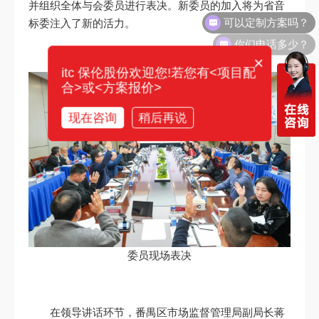
并组织全体与会委员进行表决。新委员的加入将为省音
标委注入了新的活力。
你们电话多少？
×
itc 保伦股份欢迎您!若您有<项目配
合>或<方案报价>
现在咨询
稍后再说
委员现场表决
在领导讲话环节，番禺区市场监督管理局副局长蒋