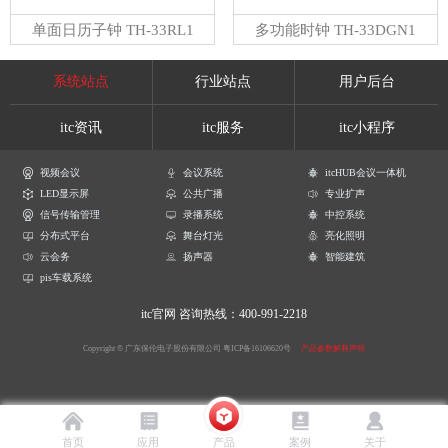
单面日历子钟 TH-33RL1
多功能时钟 TH-33DGN1
系统站点
行业站点
用户后台
itc资讯
itc服务
itc小程序
视频会议
会议系统
itcHUB会议一体机
LED显示屏
公共广播
专业扩声
信号传输管理
录播系统
中控系统
分布式平台
舞台灯光
亮化照明
云会务
扬声器
智能建筑
pis车载系统
itc官网
咨询热线：400-991-2218
Copyright © 广东保伦电子股份有限公司
粤ICP备16106620号
产品参数解释声明
首页
应用
产品
案例
关于