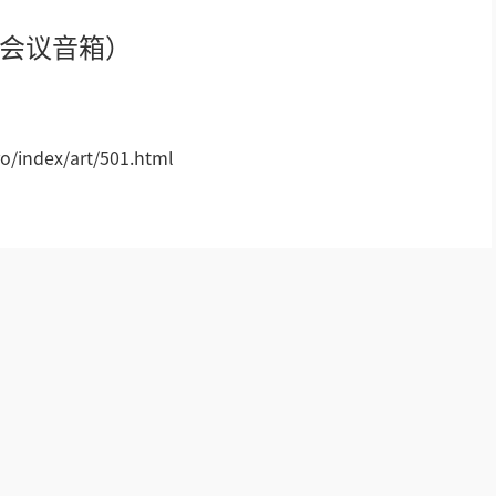
娱乐会议音箱）
AI全数字会议系统
数字化会议设备
!
同声传译系列
/index/art/501.html
AI智慧无纸化会议系统
AI智慧演易通软件
AI智慧语音转写系统
AI智慧录播系统
庭审录播
智能AI会议纪要系列