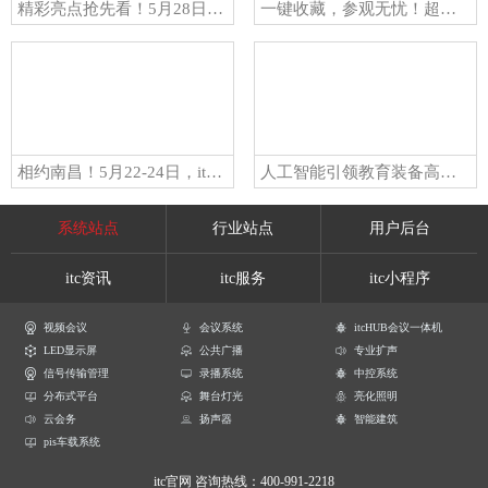
精彩亮点抢先看！5月28日-31日，itc邀您共赴2026年广州国际专业灯光、音响展览会
一键收藏，参观无忧！超实用逛展攻略助你畅游第27届全国医院建设大会！5月23日，itc保伦股份与您不见不散~
相约南昌！5月22-24日，itc邀您共赴第64届高等教育博览会！
人工智能引领教育装备高质量发展！itc保伦股份高人气亮相第87届中国教育装备展示会！
系统站点
行业站点
用户后台
itc资讯
itc服务
itc小程序
视频会议
会议系统
itcHUB会议一体机
LED显示屏
公共广播
专业扩声
信号传输管理
录播系统
中控系统
分布式平台
舞台灯光
亮化照明
云会务
扬声器
智能建筑
pis车载系统
itc官网
咨询热线：400-991-2218