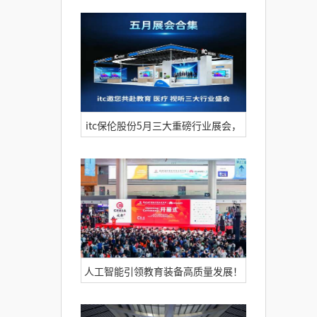
略助你畅游第27届全国医院建设大
会！5月23日，itc保伦股份与您不见
不散~
itc保伦股份5月三大重磅行业展会，
邀您赴约！
人工智能引领教育装备高质量发展！
itc保伦股份高人气亮相第87届中国教