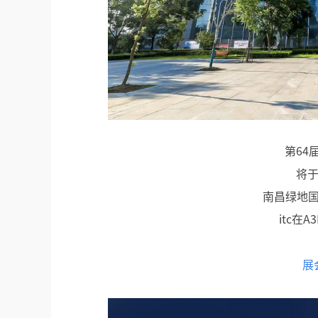
第64
将于
南昌绿地
itc在
展