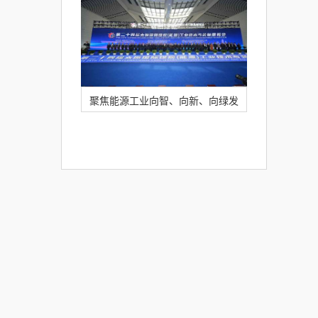
育装备展示会！
聚焦能源工业向智、向新、向绿发
展！itc精彩亮相第24届太原国际煤炭
展！