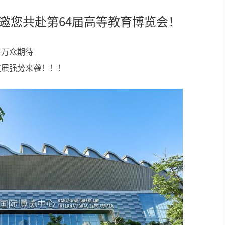
itc邀您共赴第64届高等教育博览会！
AI全数字会议系统
数字化会议设备
万众期待
教展强势来袭！！！
同声传译系列
AI智慧无纸化会议系统
AI智慧演易通软件
AI智慧语音转写系统
AI智慧录播系统
庭审录播
智能AI会议纪要系列