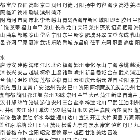
都
宝应
仪征
高邮
京口
润州
丹徒
丹阳
扬中
句容
海陵
高港
姜堰
照
临沂
德州
聊城
滨州
菏泽
阴
商河
市南
市北
李沧
崂山
青岛西海岸新区
城阳
即墨
胶州
平
广饶
芝罘
福山
牟平
莱山
长岛
龙口
莱阳
莱州
蓬莱
招远
栖霞
海
山
曲阜
邹城
泰山
岱岳
宁阳
东平
新泰
肥城
环翠
文登
荣成
乳山
邑
齐河
平原
夏津
武城
乐陵
禹城
东昌府
茌平
东阿
冠县
高唐
阳
水
庐
淳安
建德
海曙
江北
北仑
镇海
鄞州
奉化
象山
宁海
余姚
慈溪
清
长兴
安吉
越城
柯桥
上虞
诸暨
嵊州
新昌
婺城
金东
武义
浦江
台
仙居
温岭
临海
莲都
龙泉
青田
云和
庆元
缙云
遂昌
松阳
景宁
南充
眉山
宜宾
广安
达州
雅安
巴中
资阳
阿坝藏族羌族自治州
流
郫都
简阳
都江堰
彭州
邛崃
崇州
金堂
大邑
蒲江
新津
自流井
汉
什邡
绵竹
涪城
游仙
安州
三台
盐亭
梓潼
北川
平武
江油
利州
为
井研
夹江
沐川
峨边
马边
峨眉山
顺庆
高坪
嘉陵
西充
南部
蓬
前锋
岳池
武胜
邻水
华蓥
通川
达川
宣汉
开江
大竹
渠县
万源
雨
盖
红原
壤塘
汶川
理县
茂县
松潘
九寨沟
黑水
康定
泸定
丹巴
九
南
普格
布拖
金阳
昭觉
喜德
冕宁
越西
甘洛
美姑
雷波
漯河
三门峡
南阳
商丘
信阳
周口
驻马店