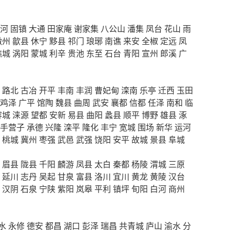
河
固镇
大通
田家庵
谢家集
八公山
潘集
凤台
花山
雨
徽州
歙县
休宁
黟县
祁门
琅琊
南谯
来安
全椒
定远
凤
谯城
涡阳
蒙城
利辛
贵池
东至
石台
青阳
宣州
郎溪
广
路北
古冶
开平
丰南
丰润
曹妃甸
滦南
乐亭
迁西
玉田
鸡泽
广平
馆陶
魏县
曲周
武安
襄都
信都
任泽
南和
临
容城
涞源
望都
安新
易县
曲阳
蠡县
顺平
博野
雄县
涿
手营子
承德
兴隆
滦平
隆化
丰宁
宽城
围场
新华
运河
桃城
冀州
枣强
武邑
武强
饶阳
安平
故城
景县
阜城
眉县
陇县
千阳
麟游
凤县
太白
秦都
杨陵
渭城
三原
延川
志丹
吴起
甘泉
富县
洛川
宜川
黄龙
黄陵
汉台
汉阴
石泉
宁陕
紫阳
岚皋
平利
镇坪
旬阳
白河
商州
水
永修
德安
都昌
湖口
彭泽
瑞昌
共青城
庐山
渝水
分