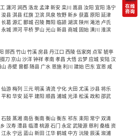
工
瀍河
涧西
洛龙
孟津
新安
栾川
嵩县
汝阳
宜阳
洛宁
浚县
淇县
红旗
卫滨
凤泉
牧野
新乡
获嘉
原阳
延津
长葛
源汇
郾城
召陵
舞阳
临颍
湖滨
陕州
渑池
卢氏
永城
浉河
平桥
罗山
光山
新县
商城
固始
潢川
淮滨
阳
郧西
竹山
竹溪
房县
丹江口
西陵
伍家岗
点军
猇亭
掇刀
京山
沙洋
钟祥
孝南
孝昌
大悟
云梦
应城
安陆
汉
通山
赤壁
曾都
随县
广水
恩施
利川
建始
巴东
宣恩
咸
仙游
梅列
三元
明溪
清流
宁化
大田
尤溪
沙县
将乐
平和
华安
延平
建阳
顺昌
浦城
光泽
松溪
政和
邵武
石鼓
蒸湘
南岳
衡南
衡山
衡东
祁东
耒阳
常宁
双清
乡
汉寿
澧县
临澧
桃源
石门
永定
武陵源
慈利
桑植
资
江永
宁远
蓝山
新田
江华
鹤城
中方
沅陵
辰溪
溆浦