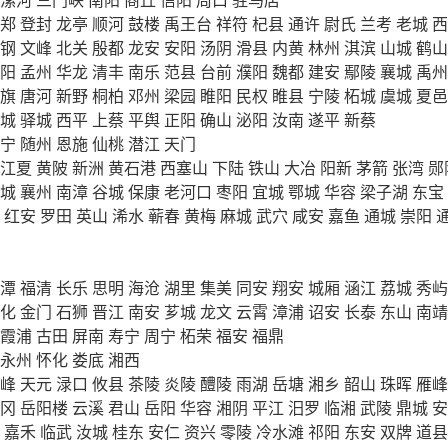
郑
登封
龙亭
顺河
鼓楼
禹王台
祥符
杞县
通许
尉氏
兰考
老城
西
钢
文峰
北关
殷都
龙安
安阳
汤阴
滑县
内黄
林州
淇滨
山城
鹤山
阳
孟州
华龙
清丰
南乐
范县
台前
濮阳
魏都
建安
鄢陵
襄城
禹州
旗
唐河
新野
桐柏
邓州
梁园
睢阳
民权
睢县
宁陵
柘城
虞城
夏邑
城
驿城
西平
上蔡
平舆
正阳
确山
泌阳
汝南
遂平
新蔡
宁
随州
恩施
仙桃
潜江
天门
江夏
黄陂
新洲
黄石港
西塞山
下陆
铁山
大冶
阳新
茅箭
张湾
郧
城
襄州
南漳
谷城
保康
老河口
枣阳
宜城
鄂城
华容
梁子湖
东宝
红安
罗田
英山
浠水
蕲春
黄梅
麻城
武穴
咸安
嘉鱼
通城
崇阳
潭
福清
长乐
思明
海沧
湖里
集美
同安
翔安
城厢
涵江
荔城
秀屿
化
金门
石狮
晋江
南安
芗城
龙文
云霄
漳浦
诏安
长泰
东山
南靖
霞浦
古田
屏南
寿宁
周宁
柘荣
福安
福鼎
永州
怀化
娄底
湘西
峰
天元
渌口
攸县
茶陵
炎陵
醴陵
雨湖
岳塘
湘乡
韶山
珠晖
雁峰
冈
岳阳楼
云溪
君山
岳阳
华容
湘阴
平江
汨罗
临湘
武陵
鼎城
安
嘉禾
临武
汝城
桂东
安仁
资兴
零陵
冷水滩
祁阳
东安
双牌
道县