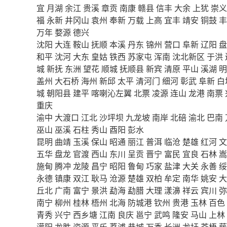
宜
月湖
余江
贵溪
章贡
南康
赣县
信丰
大余
上犹
崇义
福
永新
井冈山
袁州
奉新
万载
上高
宜丰
靖安
铜鼓
丰
万年
婺源
德兴
沈阳
大连
鞍山
抚顺
本溪
丹东
锦州
营口
阜新
辽阳
盘
和平
沈河
大东
皇姑
铁西
苏家屯
浑南
沈北新区
于洪
城
新抚
东洲
望花
顺城
抚顺县
新宾
清原
平山
溪湖
明
盖州
大石桥
海州
新邱
太平
清河门
细河
彰武
阜新
白
城
朝阳县
建平
喀喇沁左翼
北票
凌源
连山
龙港
南票
重庆
渝中
大渡口
江北
沙坪坝
九龙坡
南岸
北碚
渝北
巴南
巫山
巫溪
石柱
秀山
酉阳
彭水
昆明
曲靖
玉溪
保山
昭通
丽江
普洱
临沧
楚雄
红河
文
五华
盘龙
官渡
西山
东川
呈贡
晋宁
富民
宜良
石林
嵩
施甸
腾冲
龙陵
昌宁
昭阳
鲁甸
巧家
盐津
大关
永善
绥
永德
镇康
双江
耿马
沧源
楚雄
双柏
牟定
南华
姚安
大
丘北
广南
富宁
景洪
勐海
勐腊
大理
漾濞
祥云
宾川
弥
南宁
柳州
桂林
梧州
北海
防城港
钦州
贵港
玉林
百色
青秀
兴宁
西乡塘
江南
良庆
邕宁
武鸣
隆安
马山
上林
灌阳
龙胜
资源
平乐
荔浦
恭城
万秀
长洲
龙圩
苍梧
藤