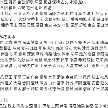
水江
涟源
吉首
泸溪
凤凰
花垣
保靖
古丈
永顺
龙山
阜阳
宿州
六安
亳州
池州
宣城
江
鸠江
三山
无为
芜湖
繁昌
南陵
龙子湖
蚌山
禹会
淮上
怀远
五
枞阳
迎江
大观
宜秀
怀宁
太湖
宿松
望江
岳西
桐城
屯溪
黄山
埇桥
砀山
萧县
灵璧
泗县
金安
裕安
叶集
霍邱
舒城
金寨
霍山
廊坊
衡水
唐
灵寿
高邑
深泽
赞皇
无极
平山
元氏
赵县
辛集
晋州
新乐
路南
龙
邯山
丛台
复兴
峰峰
肥乡
永年
临漳
成安
大名
涉县
磁县
邱县
南宫
沙河
竞秀
莲池
满城
清苑
徐水
涞水
阜平
定兴
唐县
高阳
张北
康保
沽源
尚义
蔚县
阳原
怀安
怀来
涿鹿
赤城
双桥
双滦
鹰
头
黄骅
河间
安次
广阳
固安
永清
香河
大城
文安
大厂
霸州
三河
邑
蓝田
周至
王益
印台
耀州
宜君
渭滨
金台
陈仓
凤翔
岐山
扶风
州
潼关
大荔
合阳
澄城
蒲城
白水
富平
韩城
华阴
宝塔
安塞
延长
阳
横山
神木
府谷
靖边
定边
绥德
米脂
佳县
吴堡
清涧
子洲
汉滨
上饶
昌江
珠山
浮梁
安源
湘东
莲花
上栗
芦溪
浔阳
濂溪
柴桑
武宁
修