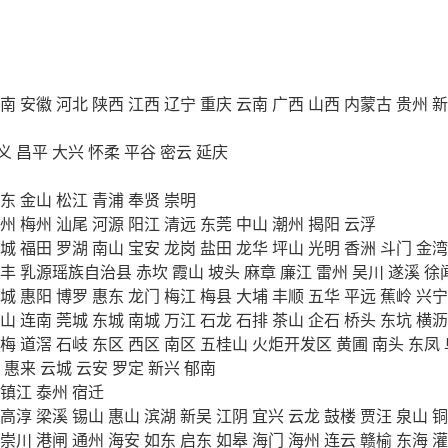
南
安徽
河北
陕西
江西
辽宁
重庆
云南
广西
山西
内蒙古
贵州
新
义
昌平
大兴
怀柔
平谷
密云
延庆
东
金山
松江
青浦
奉贤
崇明
州
梅州
汕尾
河源
阳江
清远
东莞
中山
潮州
揭阳
云浮
城
福田
罗湖
南山
宝安
龙岗
盐田
龙华
坪山
光明
香洲
斗门
金湾
丰
乳源瑶族自治县
赤坎
霞山
坡头
麻章
廉江
雷州
吴川
遂溪
徐
城
惠阳
博罗
惠东
龙门
梅江
梅县
大埔
丰顺
五华
平远
蕉岭
兴宁
山
连南
莞城
东城
南城
万江
石龙
石排
茶山
企石
桥头
东坑
横沥
梅
道滘
石岐
东区
西区
南区
五桂山
火炬开发区
黄圃
南头
东凤
惠来
云城
云安
罗定
新兴
郁南
镇江
泰州
宿迁
高淳
梁溪
锡山
惠山
滨湖
新吴
江阴
宜兴
云龙
鼓楼
贾汪
泉山
铜
崇川
港闸
通州
海安
如东
启东
如皋
海门
海州
连云
赣榆
东海
灌