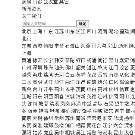
病房
门诊
会议室
其它
新闻资讯
关于我们
确定
北京
上海
广东
江苏
山东
浙江
四川
河南
湖北
福建
湖
北京
东城
西城
朝阳
丰台
石景山
海淀
门头沟
房山
通州
顺
上海
黄浦
徐汇
长宁
静安
普陀
虹口
杨浦
闵行
宝山
嘉定
浦
广州
深圳
珠海
汕头
佛山
韶关
湛江
肇庆
江门
茂名
惠
越秀
海珠
荔湾
天河
白云
黄埔
花都
番禺
南沙
从化
增
三水
高明
武江
浈江
曲江
乐昌
南雄
始兴
仁化
翁源
新
新会
台山
开平
鹤山
恩平
茂南
电白
高州
化州
信宜
惠
江城
阳东
阳西
阳春
清城
清新
英德
连州
佛冈
阳山
连
头
谢岗
塘厦
清溪
凤岗
麻涌
中堂
高埗
石碣
望牛墩
洪
乡
板芙
神湾
坦洲
湘桥
潮安
饶平
榕城
揭东
普宁
揭西
南京
无锡
徐州
常州
苏州
南通
连云港
淮安
盐城
扬州
玄武
秦淮
建邺
鼓楼
浦口
栖霞
雨花台
江宁
六合
溧水
溧阳
姑苏
虎丘
吴中
相城
吴江
常熟
张家港
昆山
太仓