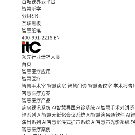
百城视界云平台
智慧听学
分组研讨
互联黑板
智慧纸笔
400-991-2218
EN
领先行业造福人类
首页
智慧医疗应用
智慧医疗
智慧手术室
智慧病房
智慧门诊
智慧会议室
学术报告
智慧医疗方案
智慧医疗产品
病房视讯系统
AI智慧导医分诊系统
AI智慧手术对讲系
译系列
AI智慧无纸化会议系统
AI智慧演易通软件
AI
演出系列
AI智慧沉浸式扩声系统
AI智慧声光影系统
智慧医疗案例