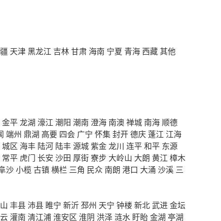
疆
天津
黑龙江
吉林
甘肃
海南
宁夏
青海
西藏
其他
金平
龙湖
濠江
潮阳
潮南
澄海
南澳
禅城
南海
顺德
闻
端州
鼎湖
高要
四会
广宁
怀集
封开
德庆
蓬江
江海
城区
海丰
陆河
陆丰
源城
紫金
龙川
连平
和平
东源
常平
虎门
长安
沙田
厚街
寮步
大岭山
大朗
黄江
樟木
阜沙
小榄
古镇
横栏
三角
民众
南朗
港口
大涌
沙溪
三
山
丰县
沛县
睢宁
新沂
邳州
天宁
钟楼
新北
武进
金坛
云
灌南
清江浦
淮安区
淮阴
洪泽
涟水
盱眙
金湖
亭湖