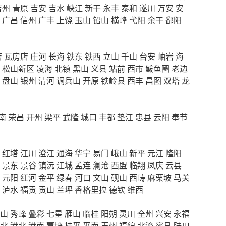
吉州
青原
吉安
吉水
峡江
新干
永丰
泰和
遂川
万安
安
广昌
信州
广丰
上饶
玉山
铅山
横峰
弋阳
余干
鄱阳
店
瓦房店
庄河
长海
铁东
铁西
立山
千山
台安
岫岩
海
松山新区
凌海
北镇
黑山
义县
站前
西市
鲅鱼圈
老边
盘山
银州
清河
调兵山
开原
铁岭县
西丰
昌图
双塔
龙
南
荣昌
开州
梁平
武隆
城口
丰都
垫江
忠县
云阳
奉节
红塔
江川
澄江
通海
华宁
易门
峨山
新平
元江
隆阳
景东
景谷
镇沅
江城
孟连
澜沧
西盟
临翔
凤庆
云县
元阳
红河
金平
绿春
河口
文山
砚山
西畴
麻栗坡
马关
泸水
福贡
贡山
兰坪
香格里拉
德钦
维西
山
秀峰
叠彩
七星
雁山
临桂
阳朔
灵川
全州
兴安
永福
北
港北
港南
覃塘
桂平
平南
玉州
福绵
北流
容县
陆川