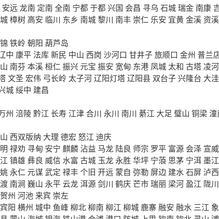
安远
龙南
定南
全南
宁都
于都
兴国
会昌
寻乌
石城
瑞金
南康
城
樟树
高安
临川
东乡
南城
黎川
南丰
崇仁
乐安
宜黄
金溪
资溪
锦
铁岭
朝阳
葫芦岛
辽中
康平
法库
新民
中山
西岗
沙河口
甘井子
旅顺口
金州
普兰
山
南芬
本溪
桓仁
振兴
元宝
振安
宽甸
东港
凤城
太和
古塔
凌河
塔
文圣
宏伟
弓长岭
太子河
辽阳灯塔
辽阳县
双台子
兴隆台
大洼
兴城
绥中
建昌
万州
涪陵
黔江
长寿
江津
合川
永川
南川
綦江
大足
璧山
铜梁
潼
山
西双版纳
大理
德宏
怒江
迪庆
明
禄劝
寻甸
安宁
麒麟
沾益
马龙
陆良
师宗
罗平
富源
会泽
宣威
江
镇雄
彝良
威信
水富
古城
玉龙
永胜
华坪
宁蒗
思茅
宁洱
墨江
姚
永仁
元谋
武定
禄丰
个旧
开远
蒙自
弥勒
屏边
建水
石屏
泸西
渡
南涧
巍山
永平
云龙
洱源
剑川
鹤庆
芒市
瑞丽
梁河
盈江
陇川
贺州
河池
来宾
崇左
宾阳
横州
城中
鱼峰
柳北
柳南
柳江
柳城
鹿寨
融安
融水
三江
象
县
蒙山
海城
银海
铁山港
合浦
港口
防城
上思
钦南
钦北
灵山
浦