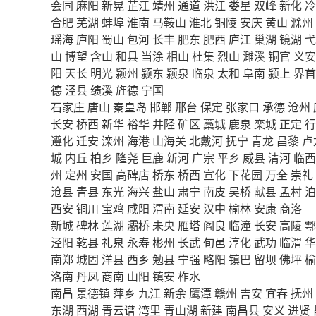
会同
麻阳
新晃
芷江
靖州
通道
洪江
娄星
双峰
新化
冷
合肥
芜湖
蚌埠
淮南
马鞍山
淮北
铜陵
安庆
黄山
滁州
瑶海
庐阳
蜀山
包河
长丰
肥东
肥西
庐江
巢湖
镜湖
弋
山
博望
含山
和县
当涂
相山
杜集
烈山
濉溪
铜官
义安
阳
天长
明光
颍州
颍东
颍泉
临泉
太和
阜南
颍上
界首
德
泾县
绩溪
旌德
宁国
石家庄
唐山
秦皇岛
邯郸
邢台
保定
张家口
承德
沧州
长安
桥西
新华
裕华
井陉
矿区
藁城
鹿泉
栾城
正定
行
遵化
迁安
滦州
海港
山海关
北戴河
抚宁
青龙
昌黎
卢
城
内丘
柏乡
隆尧
巨鹿
新河
广宗
平乡
威县
清河
临西
州
定州
安国
高碑店
桥东
桥西
宣化
下花园
万全
崇礼
沧县
青县
东光
海兴
盐山
肃宁
南皮
吴桥
献县
孟村
泊
西安
铜川
宝鸡
咸阳
渭南
延安
汉中
榆林
安康
商洛
新城
碑林
莲湖
灞桥
未央
雁塔
阎良
临潼
长安
高陵
鄠
泾阳
乾县
礼泉
永寿
彬州
长武
旬邑
淳化
武功
临渭
华
南郑
城固
洋县
西乡
勉县
宁强
略阳
镇巴
留坝
佛坪
榆
洛南
丹凤
商南
山阳
镇安
柞水
南昌
景德镇
萍乡
九江
新余
鹰潭
赣州
吉安
宜春
抚州
东湖
西湖
青云谱
湾里
青山湖
新建
南昌县
安义
进贤