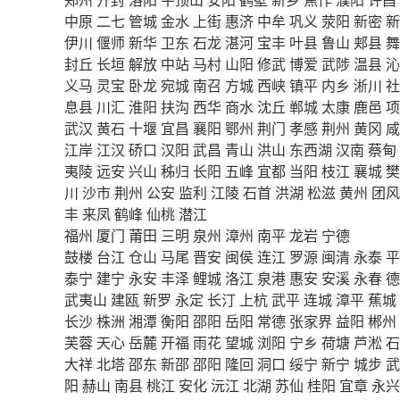
中原
二七
管城
金水
上街
惠济
中牟
巩义
荥阳
新密
新
伊川
偃师
新华
卫东
石龙
湛河
宝丰
叶县
鲁山
郏县
舞
封丘
长垣
解放
中站
马村
山阳
修武
博爱
武陟
温县
沁
义马
灵宝
卧龙
宛城
南召
方城
西峡
镇平
内乡
淅川
社
息县
川汇
淮阳
扶沟
西华
商水
沈丘
郸城
太康
鹿邑
项
武汉
黄石
十堰
宜昌
襄阳
鄂州
荆门
孝感
荆州
黄冈
咸
江岸
江汉
硚口
汉阳
武昌
青山
洪山
东西湖
汉南
蔡甸
夷陵
远安
兴山
秭归
长阳
五峰
宜都
当阳
枝江
襄城
樊
川
沙市
荆州
公安
监利
江陵
石首
洪湖
松滋
黄州
团风
丰
来凤
鹤峰
仙桃
潜江
福州
厦门
莆田
三明
泉州
漳州
南平
龙岩
宁德
鼓楼
台江
仓山
马尾
晋安
闽侯
连江
罗源
闽清
永泰
平
泰宁
建宁
永安
丰泽
鲤城
洛江
泉港
惠安
安溪
永春
德
武夷山
建瓯
新罗
永定
长汀
上杭
武平
连城
漳平
蕉城
长沙
株洲
湘潭
衡阳
邵阳
岳阳
常德
张家界
益阳
郴州
芙蓉
天心
岳麓
开福
雨花
望城
浏阳
宁乡
荷塘
芦淞
石
大祥
北塔
邵东
新邵
邵阳
隆回
洞口
绥宁
新宁
城步
武
阳
赫山
南县
桃江
安化
沅江
北湖
苏仙
桂阳
宜章
永兴