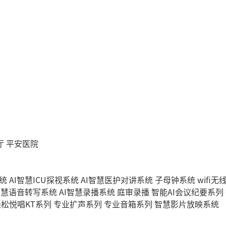
厅
平安医院
统
AI智慧ICU探视系统
AI智慧医护对讲系统
子母钟系统
wifi
智慧语音转写系统
AI智慧录播系统
庭审录播
智能AI会议纪要系列
轻松悦唱KT系列
专业扩声系列
专业音箱系列
智慧影片放映系统