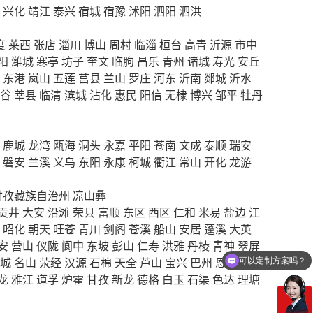
兴化
靖江
泰兴
宿城
宿豫
沭阳
泗阳
泗洪
度
莱西
张店
淄川
博山
周村
临淄
桓台
高青
沂源
市中
阳
潍城
寒亭
坊子
奎文
临朐
昌乐
青州
诸城
寿光
安丘
东港
岚山
五莲
莒县
兰山
罗庄
河东
沂南
郯城
沂水
谷
莘县
临清
滨城
沾化
惠民
阳信
无棣
博兴
邹平
牡丹
鹿城
龙湾
瓯海
洞头
永嘉
平阳
苍南
文成
泰顺
瑞安
磐安
兰溪
义乌
东阳
永康
柯城
衢江
常山
开化
龙游
甘孜藏族自治州
凉山彝
贡井
大安
沿滩
荣县
富顺
东区
西区
仁和
米易
盐边
江
昭化
朝天
旺苍
青川
剑阁
苍溪
船山
安居
蓬溪
大英
可以定制方案吗？
安
营山
仪陇
阆中
东坡
彭山
仁寿
洪雅
丹棱
青神
翠屏
城
名山
荥经
汉源
石棉
天全
芦山
宝兴
巴州
恩阳
平昌
你们电话多少
龙
雅江
道孚
炉霍
甘孜
新龙
德格
白玉
石渠
色达
理塘