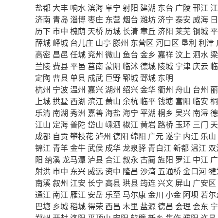
盐都
大丰
响水
滨海
阜宁
射阳
建湖
东台
广陵
邗江
江
济南
青岛
淄博
枣庄
东营
烟台
潍坊
济宁
泰安
威海
日
历下
市中
槐荫
天桥
历城
长清
章丘
济阳
莱芜
钢城
平
薛城
峄城
台儿庄
山亭
滕州
东营区
河口区
垦利
利津
高密
昌邑
任城
兖州
微山
鱼台
金乡
嘉祥
汶上
泗水
梁
兰陵
费县
平邑
莒南
蒙阴
临沭
德城
陵城
宁津
庆云
临
定陶
曹县
单县
成武
巨野
郓城
鄄城
东明
杭州
宁波
温州
嘉兴
湖州
绍兴
金华
衢州
舟山
台州
丽
上城
拱墅
西湖
滨江
萧山
余杭
临平
钱塘
富阳
临安
桐
乐清
南湖
秀洲
嘉善
海盐
海宁
平湖
桐乡
吴兴
南浔
德
江山
定海
普陀
岱山
嵊泗
椒江
黄岩
路桥
玉环
三门
天
成都
自贡
攀枝花
泸州
德阳
绵阳
广元
遂宁
内江
乐山
锦江
青羊
金牛
武侯
成华
龙泉驿
青白江
新都
温江
双
阳
纳溪
龙马潭
泸县
合江
叙永
古蔺
旌阳
罗江
中江
广
射洪
市中
东兴
威远
资中
隆昌
沙湾
五通桥
金口河
犍
南溪
叙州
江安
长宁
高县
珙县
筠连
兴文
屏山
广安区
通江
南江
雁江
安岳
乐至
马尔康
金川
小金
阿坝
若尔
巴塘
乡城
稻城
得荣
西昌
木里
盐源
德昌
会理
会东
宁
郑州
开封
洛阳
平顶山
安阳
鹤壁
新乡
焦作
濮阳
许昌